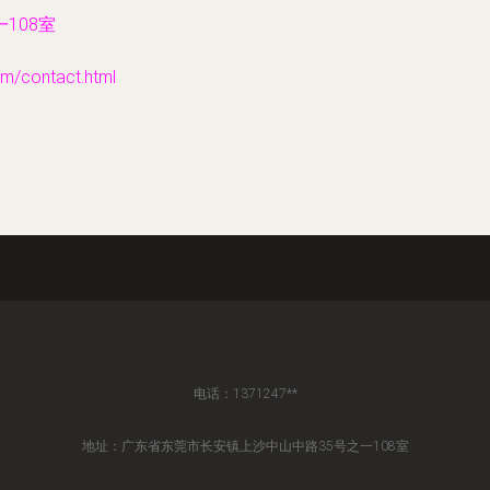
108室
contact.html
电话：1371247**
地址：广东省东莞市长安镇上沙中山中路35号之一108室